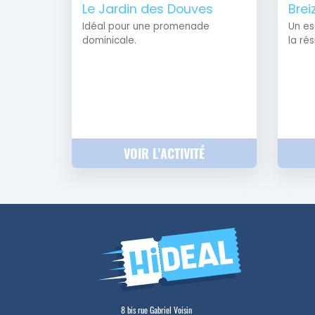
Le Jardin des Douves
Brei
Idéal pour une promenade
Un es
dominicale.
la rés
VOIR L'ACTIVITÉ
8 bis rue Gabriel Voisin