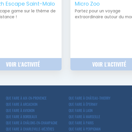
zh Escape Saint-Malo
Micro Zoo
cape game sur le thème de
Partez pour un voyage
istance !
extraordinaire autour du mo
VOIR L'ACTIVITÉ
VOIR L'ACTIVITÉ
QUE FAIRE À AIX-EN-PROVENCE
QUE FAIRE À CHÂTEAU-THIERRY
QUE FAIRE À ARCACHON
QUE FAIRE À ÉPERNAY
QUE FAIRE À AVIGNON
QUE FAIRE À LAON
QUE FAIRE À BORDEAUX
QUE FAIRE À MARSEILLE
QUE FAIRE À CHÂLONS-EN-CHAMPAGNE
QUE FAIRE À PARIS
QUE FAIRE À CHARLEVILLE-MÉZIÈRES
QUE FAIRE À PERPIGNAN