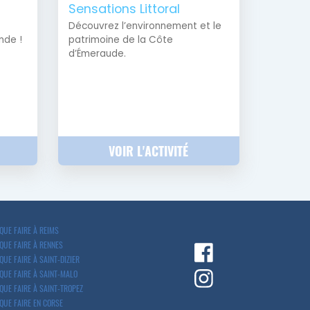
Sensations Littoral
Découvrez l’environnement et le
nde !
patrimoine de la Côte
d’Émeraude.
VOIR L'ACTIVITÉ
QUE FAIRE À REIMS
QUE FAIRE À RENNES
QUE FAIRE À SAINT-DIZIER
QUE FAIRE À SAINT-MALO
QUE FAIRE À SAINT-TROPEZ
QUE FAIRE EN CORSE