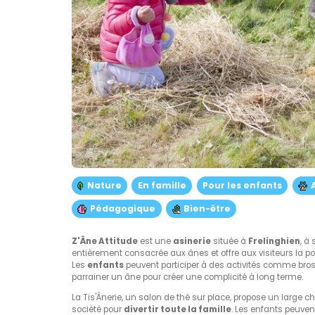
Nature
En famille
Pour les enfants
Pédagogique
Bien-être
Z'Âne Attitude
est une
asinerie
située à
Frelinghien
, à
entièrement consacrée aux ânes et offre aux visiteurs la po
Les
enfants
peuvent participer à des activités comme bross
parrainer un âne pour créer une complicité à long terme.
La Tis'Ânerie, un salon de thé sur place, propose un large c
société pour
divertir toute la famille
. Les enfants peuve