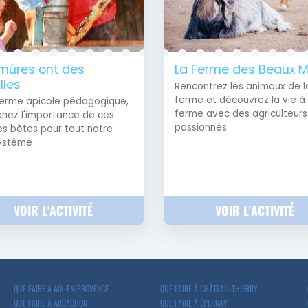
mûres ont des
La Ferme des Beaux 
lles
Rencontrez les animaux de l
ferme et découvrez la vie à 
erme apicole pédagogique,
ferme avec des agriculteurs
nez l'importance de ces
passionnés.
es bêtes pour tout notre
ystème
VOIR L'ACTIVITÉ
VOIR L'ACTIVITÉ
QUE FAIRE À AIX-EN-PROVENCE
QUE FAIRE À CHÂTEAU-THIERRY
QUE FAIRE À ARCACHON
QUE FAIRE À ÉPERNAY