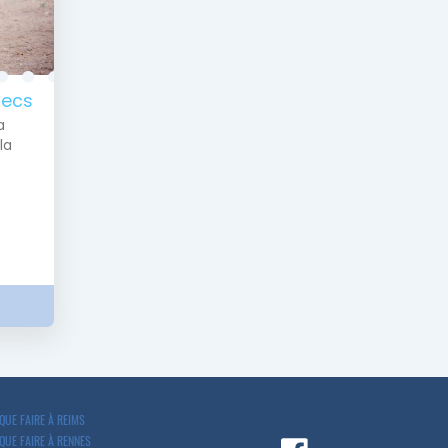
Mecs
a
la
QUE FAIRE À REIMS
QUE FAIRE À RENNES