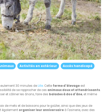
Animaux
Activités en extérieur
Accès handicapé
 seulement 30 minutes de
Lille
. Cette
ferme d'élevage
est
ssibilité de se rapprocher de ces
animaux doux et attendrissants
.
er et câliner les ânons, faire des
balades à dos d'âne
, et même
hoix de mets et de boissons pour le goûter, ainsi que des jeux de
nt également
organiser leur anniversaire
à l'asinerie, avec des