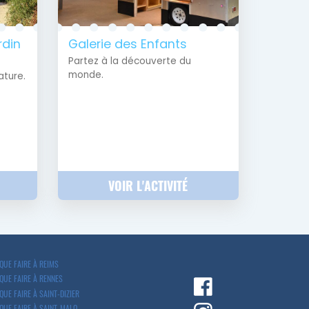
rdin
Galerie des Enfants
Partez à la découverte du
monde.
ature.
VOIR L'ACTIVITÉ
QUE FAIRE À REIMS
QUE FAIRE À RENNES
QUE FAIRE À SAINT-DIZIER
QUE FAIRE À SAINT-MALO