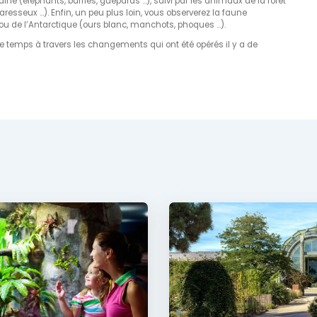
ine (éléphants, buffles, guépards …), suivi par les animaux de la forêt
resseux …). Enfin, un peu plus loin, vous observerez la faune
 ou de l’Antarctique (ours blanc, manchots, phoques …).
 le temps à travers les changements qui ont été opérés il y a de