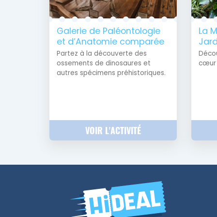
Galerie de Paléontologie
La M
et d’Anatomie comparée
Jard
Partez à la découverte des
Décou
ossements de dinosaures et
cœur 
autres spécimens préhistoriques.
VOIR L'ACTIVITÉ