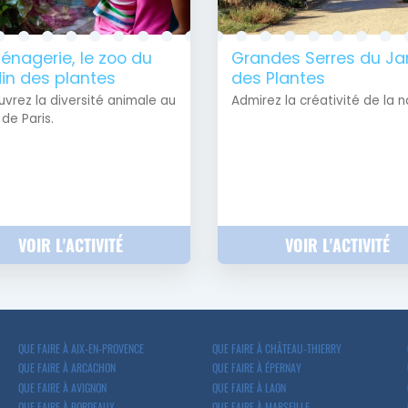
énagerie, le zoo du
Grandes Serres du Ja
in des plantes
des Plantes
vrez la diversité animale au
Admirez la créativité de la n
de Paris.
VOIR L'ACTIVITÉ
VOIR L'ACTIVITÉ
QUE FAIRE À AIX-EN-PROVENCE
QUE FAIRE À CHÂTEAU-THIERRY
QUE FAIRE À ARCACHON
QUE FAIRE À ÉPERNAY
QUE FAIRE À AVIGNON
QUE FAIRE À LAON
QUE FAIRE À BORDEAUX
QUE FAIRE À MARSEILLE