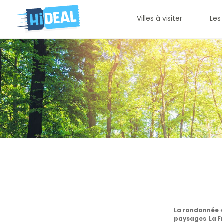
Villes à visiter
Les
La randonnée
e
paysages
.
La 