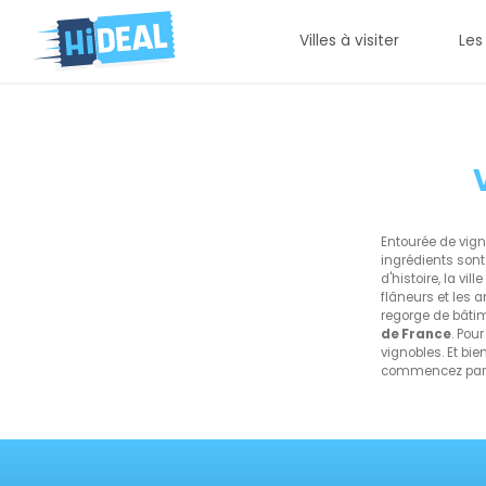
Villes à visiter
Les
Entourée de vign
ingrédients sont 
d'histoire, la vil
flâneurs et les 
regorge de bât
de France
. Pou
vignobles. Et bie
commencez par l