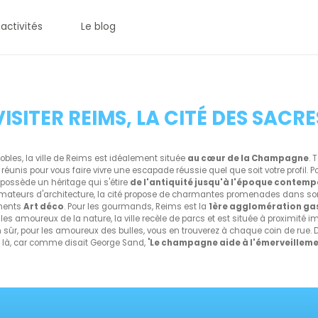
 activités
Le blog
VISITER REIMS, LA CITÉ DES SACRE
obles, la ville de Reims est idéalement située
au cœur de la Champagne
. 
réunis pour vous faire vivre une escapade réussie quel que soit votre profil. Po
le possède un héritage qui s'étire
de l'antiquité jusqu'à l'époque contem
amateurs d'architecture, la cité propose de charmantes promenades dans son
iments
Art déco
. Pour les gourmands, Reims est la
1ère agglomération g
r les amoureux de la nature, la ville recèle de parcs et est située à proximité
n sûr, pour les amoureux des bulles, vous en trouverez à chaque coin de rue. D'
à, car comme disait George Sand, "
Le champagne aide à l'émerveillem