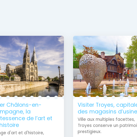
ter Châlons-en-
Visiter Troyes, capital
mpagne, la
des magasins d’usin
tessence de l’art et
Ville aux multiples facettes,
histoire
Troyes conserve un patrimo
prestigieux.
ge d'art et d'histoire,