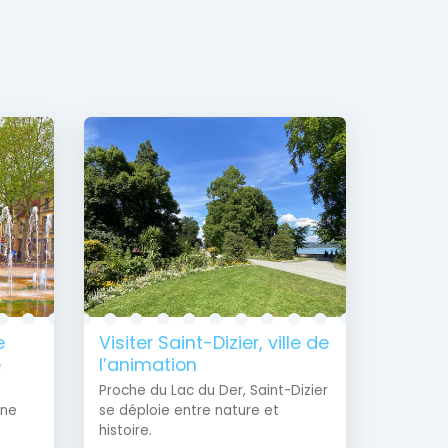
e
Visiter Saint-Dizier, ville de
e
l’animation
Proche du Lac du Der, Saint-Dizier
ine
se déploie entre nature et
histoire.