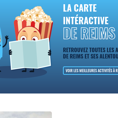
LA CARTE
INTÉRACTIVE
DE
REIMS
RETROUVEZ TOUTES LES A
DE
REIMS
ET SES ALENTO
VOIR LES MEILLEURES ACTIVITÉS À 