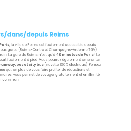
rs/dans/depuis Reims
Paris
, la ville de Reims est facilement accessible depuis
es deux gares (Reims-Centre et Champagne-Ardenne TGV)
 train. La gare de Reims n'est qu'à
40 minutes de Paris
! Le
court facilement à pied. Vous pourrez également emprunter
ramway, bus et city bus
(navette 100% électrique). Pensez
ass
qui, en plus de vous faire profiter de réductions et
enaires, vous permet de voyager gratuitement et en illimité
 en commun.