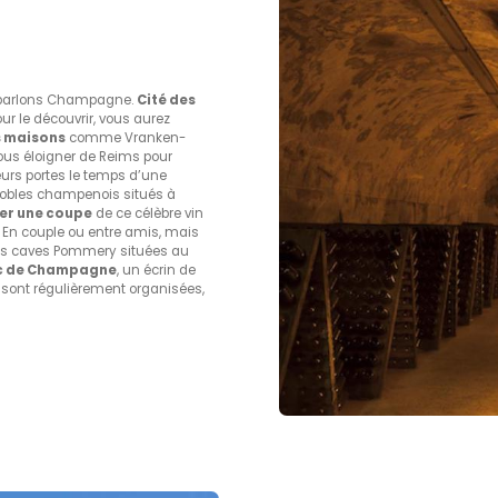
. parlons Champagne.
Cité des
our le découvrir, vous aurez
 maisons
comme Vranken-
ous éloigner de Reims pour
eurs portes le temps d’une
ignobles champenois situés à
er une coupe
de ce célèbre vin
 ! En couple ou entre amis, mais
 les caves Pommery situées au
c de Champagne
, un écrin de
 sont régulièrement organisées,