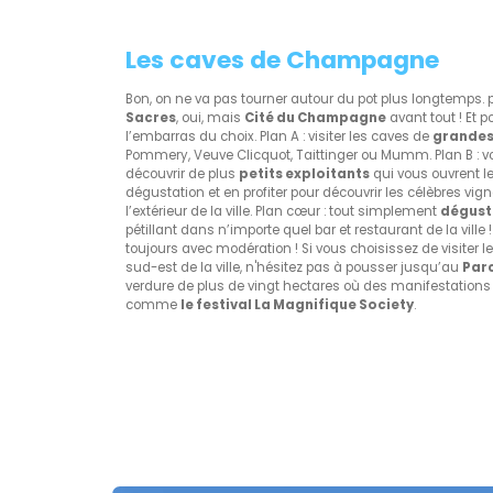
Les caves de Champagne
Bon, on ne va pas tourner autour du pot plus longtemps
Sacres
, oui, mais
Cité du Champagne
avant tout ! Et p
l’embarras du choix. Plan A : visiter les caves de
grandes
Pommery, Veuve Clicquot, Taittinger ou Mumm. Plan B : v
découvrir de plus
petits exploitants
qui vous ouvrent l
dégustation et en profiter pour découvrir les célèbres v
l’extérieur de la ville. Plan cœur : tout simplement
dégust
pétillant dans n’importe quel bar et restaurant de la ville
toujours avec modération ! Si vous choisissez de visiter
sud-est de la ville, n'hésitez pas à pousser jusqu’au
Par
verdure de plus de vingt hectares où des manifestations
comme
le festival La Magnifique Society
.