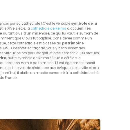
er par sa cathédrale ! C’est le véritable
symbole de la
et le XIVe siècle, la
cathédrale de Reims
a accueilli
les
ce
durant plus d’un millénaire, ce qui lui vaut le surnom de
notamment que Clovis fut baptisé. Considérée comme un
ique
, cette cathédrale est classée au
patrimoine
 1991. Observez sa façade, vous y découvrirez des
 vitraux peints par Chagall, et précisément 2 303 statues,
rire
, autre symbole de Reims ! Situé à côté de la
qui doit son nom à sa forme en T) est également inscrit
esco. Il servait de résidence aux évêques de la ville et aux
Aujourd’hui, il abrite un musée consacré à la cathédrale et à
 de France.