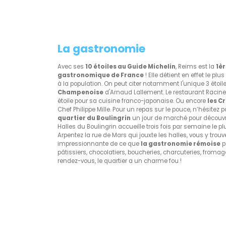
La gastronomie
Avec ses
10 étoiles au Guide Michelin
, Reims est la
1è
gastronomique de France
! Elle détient en effet le pl
à la population. On peut citer notamment l'unique 3 étoile
Champenoise
d'Arnaud Lallement. Le restaurant Racin
étoile pour sa cuisine franco-japonaise. Ou encore
les C
Chef Philippe Mille. Pour un repas sur le pouce, n’hésite
quartier du Boulingrin
un jour de marché pour découvrir 
Halles du Boulingrin accueille trois fois par semaine le pl
Arpentez la rue de Mars qui jouxte les halles, vous y trou
impressionnante de ce que
la gastronomie rémoise
p
pâtissiers, chocolatiers, boucheries, charcuteries, fromager
rendez-vous, le quartier a un charme fou !