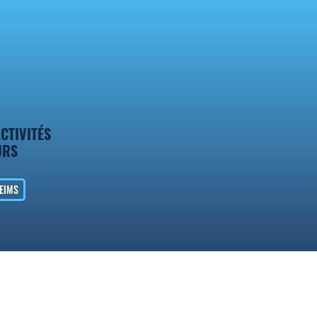
CTIVITÉS
URS
REIMS