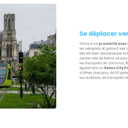
Se déplacer ve
Grâce à sa
proximité avec 
les aéroports et grâce à s
elle est bien desservie par le
centre-ville de Reims se par
les transports en commun,
t
également au
Reims City P
d’offres chez plus de 50 part
sur le réseau de transports