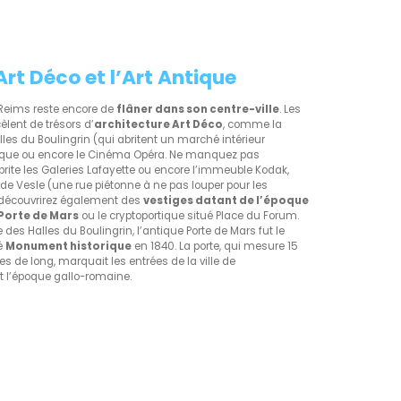
Art Déco et l’Art Antique
r Reims reste encore de
flâner dans son centre-ville
. Les
èlent de trésors d’
architecture Art Déco
, comme la
lles du Boulingrin (qui abritent un marché intérieur
 Cirque ou encore le Cinéma Opéra. Ne manquez pas
rite les Galeries Lafayette ou encore l’immeuble Kodak,
 de Vesle (une rue piétonne à ne pas louper pour les
 découvrirez également des
vestiges datant de l’époque
Porte de Mars
ou le cryptoportique situé Place du Forum.
des Halles du Boulingrin, l’antique Porte de Mars fut le
sé
Monument historique
en 1840. La porte, qui mesure 15
s de long, marquait les entrées de la ville de
 l’époque gallo-romaine.