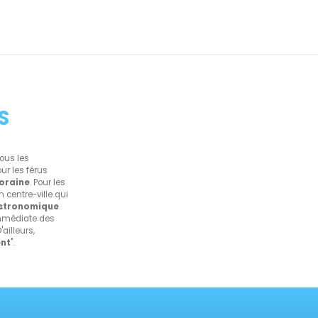
S
Tous les
ur les férus
poraine
. Pour les
 centre-ville qui
astronomique
 immédiate des
ailleurs,
ent
".