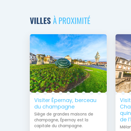
VILLES
À PROXIMITÉ
Visiter Épernay, berceau
Visi
du champagne
Cha
quin
Siège de grandes maisons de
de l’
champagne, Épernay est la
capitale du champagne.
Mélan