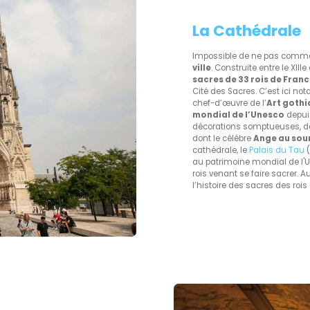
La Cathédrale
Impossible de ne pas commenc
ville
. Construite entre le XIIIe 
sacres de 33 rois de Fran
Cité des Sacres. C’est ici 
chef-d’œuvre de l’
Art goth
mondial de l’Unesco
depuis
décorations somptueuses, des
dont le célèbre
Ange au sou
cathédrale, le
Palais du Tau
(
au patrimoine mondial de l'Un
rois venant se faire sacrer. 
l’histoire des sacres des rois